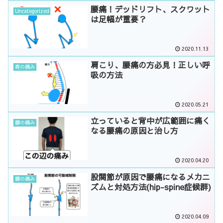
腰痛！デッドリフト、スクワット
Uncategorized
は足幅が重要？
2020.11.13
肩こり、腰痛の方必見！正しい呼
肩の痛み
吸の方法
2020.05.21
立っていると背中が広範囲に痛く
腰の痛み
なる腰痛の原因と治し方
2020.04.20
股関節が原因で腰痛になるメカニ
腰の痛み
ズムと対処方法(hip-spine症候群)
2020.04.09