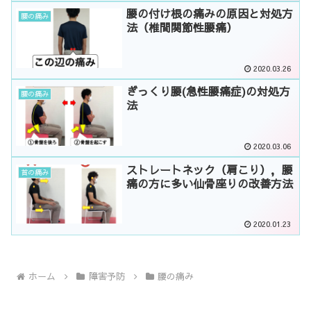
腰の付け根の痛みの原因と対処方
腰の痛み
法（椎間関節性腰痛）
2020.03.26
ぎっくり腰(急性腰痛症)の対処方
腰の痛み
法
2020.03.06
ストレートネック（肩こり），腰
首の痛み
痛の方に多い仙骨座りの改善方法
2020.01.23
ホーム
障害予防
腰の痛み