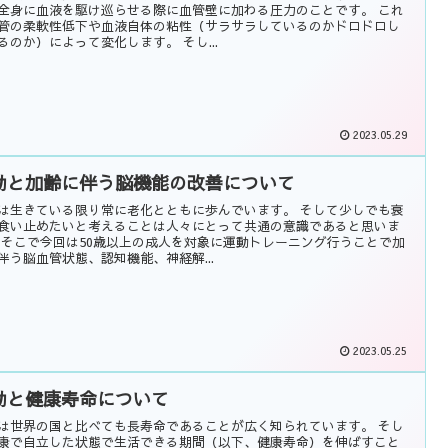
全身に血液を駆け巡らせる際に血管壁に加わる圧力のことです。 これ
管の柔軟性低下や血液自体の粘性（サラサラしているのかドロドロし
るのか）によって変化します。 そし...
2023.05.29
動と加齢に伴う脳機能の改善について
は生きている限り常に老化とともに歩んでいます。 そして少しでも衰
食い止めたいと考えることは人々にとって共通の意識であると思いま
 そこで今回は50歳以上の成人を対象に運動トレーニング行うことで加
伴う脳血管状態、認知機能、神経解...
2023.05.25
動と健康寿命について
は世界の国と比べても長寿命であることが広く知られています。 そし
康で自立した状態で生活できる期間（以下、健康寿命）を伸ばすこと