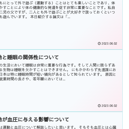
もにとって外で遊ぶ（運動する）ことはとても楽しいことであり、体
かすことにより体の健康的な発達を促す非常に重要なことです。私自
二児の父ですが、二人とも外で遊ぶことが大好きで放っておくといつ
も遊んでいます。 本日紹介する論文は「...
2023.06.02
動と睡眠の関係性について
の生活において睡眠は非常に重要な行為です。そして人間に限らずあ
る生物は睡眠を欠かすことはできません。 にもかかわらず先進国にお
日本は特に睡眠時間が短い傾向があるとして知られています。 原因と
就業時間の長さや、若年層においては...
2023.06.02
動が血圧に与える影響について
は運動と血圧について解説したいと思います。 そもそも血圧とは心臓