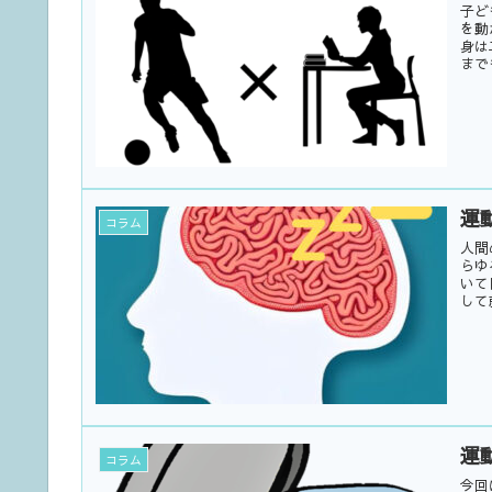
子ど
を動
身は
まで
運
コラム
人間
らゆ
いて
して
運
コラム
今回