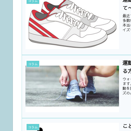
コラム
て
最近
多数
本当
イズ
運
コラム
る
ウォ
ます
動を
ズの
こ
コラム