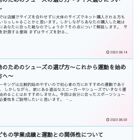
〜
では店舗でサイズを合わせずに大体のサイズでネット購入される方も
いらっしゃることかと思います。しかしながらあなたの購入した靴は
にあなたに合った靴なのでしょうか？その点について解説します。 サ
を計測する意味 まずはサイズを計る...
2023.06.14
動のためのシューズの選び方〜これから運動を始め
方へ〜
ーキングは比較的始めやすいので初心者の方におすすめの運動であり
。 しかしながら、家にある適当なスニーカーやシューズでいきなり運
始めることはおすすめしません。今回は自分に合ったスポーツシュー
必要性をご説明したいと思います。 ・...
2023.06.03
どもの学業成績と運動との関係性について