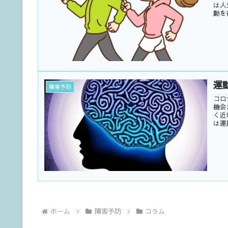
は人
動を
運
障害予防
コロ
機会
く近
は運
ホーム
障害予防
コラム