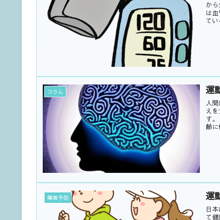
から
は血
てい
運
コラム
人間
えを
す。
齢に
運
障害予防
日本
て健